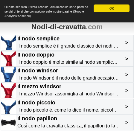
Questo sito web utilizza i cookie. Alcuni cookie sono posti da
OK
servizi di terzi che compaiono sulle nostre pagine (Google
Analytics/Adsence).
Nodi-di-cravatta
.com
Il nodo semplice
>
Il nodo semplice è il grande classico dei nodi per cravatta . È ampiamente il più utilizzato, poiché si tratta del più semplice da realizzare e si accorda con la maggior parte delle cravatte e pratic...
Il nodo doppio
>
Il nodo doppio è molto simile al nodo semplice , differenziandosene per il fatto che necessita una seconda rotazione ; all&#8217;inizio, la gamba della cravatta deve essere passata per due volte atto...
Il nodo Windsor
>
Il nodo Windsor è il nodo delle grandi occasioni. Molto inglese, il suo nome deriva dal Duca di Windsor , che lo ha reso popolare. Visto il suo volume importante, deve essere realizzato preferibilmen...
Il mezzo Windsor
>
Il mezzo Windsor assomiglia al nodo Windsor , essendo al contempo meno spesso e più facile da realizzare. Si accorda idealmente con delle cravatte fini o poco spesse. Elegante e triangolare, si porta...
Il nodo piccolo
>
Il nodo piccolo è, come lo dice il nome, piccolo. Si accorda in modo particolare con le cravatte spesse o con le camicie a collo stretto. Deve essere evitato con le camicie a collo lungo o aperto. Re...
Il nodo papillon
>
Così come la cravatta classica, il papillon (o farfallino) si declina in tutti i colori ed in tutti i motivi. Generalmente nero, il nodo papillon si porta con uno smoking nero ed una camicia bianca c...